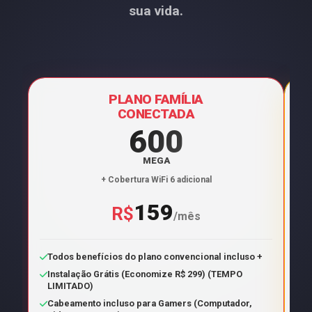
sua vida.
PLANO FAMÍLIA
CONECTADA
600
MEGA
+ Cobertura WiFi 6 adicional
159
R$
/mês
Todos benefícios do plano convencional incluso +
T
Instalação Grátis (Economize R$ 299) (TEMPO
I
LIMITADO)
L
Cabeamento incluso para Gamers (Computador,
C