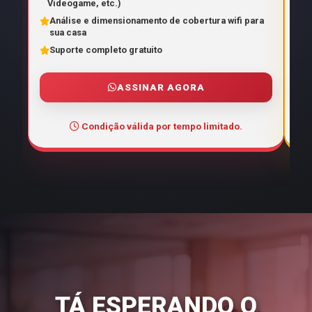
Videogame, etc.)
V
Análise e dimensionamento de cobertura wifi para
A
sua casa
s
Suporte completo gratuito
S
ASSINAR AGORA
Condição válida por tempo limitado.
TÁ ESPERANDO O