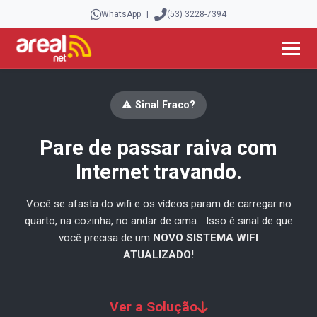
WhatsApp
|
(53) 3228-7394
⚠️ Sinal Fraco?
Pare de passar raiva com
Internet travando.
Você se afasta do wifi e os vídeos param de carregar no
quarto, na cozinha, no andar de cima... Isso é sinal de que
você precisa de um
NOVO SISTEMA WIFI
ATUALIZADO!
Ver a Solução