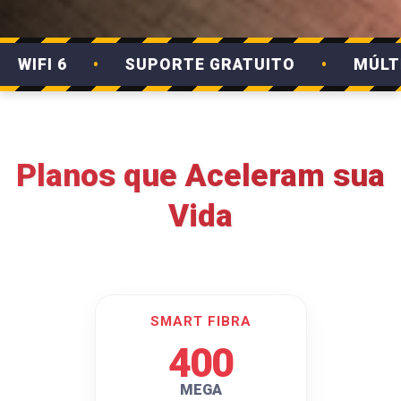
 6
•
SUPORTE GRATUITO
•
MÚLTIPLOS 
Planos que Aceleram sua
Vida
SMART FIBRA
400
MEGA