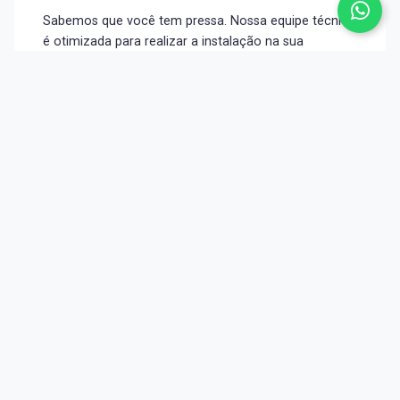
Sabemos que você tem pressa. Nossa equipe técnica
é otimizada para realizar a instalação na sua
residência ou empresa em tempo recorde, garantindo
uma conexão rápida e segura.
Suporte 24h
Suporte 24h em todos os planos.
Problemas não têm hora para acontecer. Por isso,
nossa central de suporte está disponível 24 horas por
dia, 7 dias por semana, para garantir que você nunca
fique na mão.